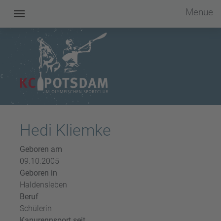
Menue
Kanu Club Potsdam im OSC e.V.
Hedi Kliemke
Geboren am
09.10.2005
Geboren in
Haldensleben
Beruf
Schülerin
Kanurennsport seit