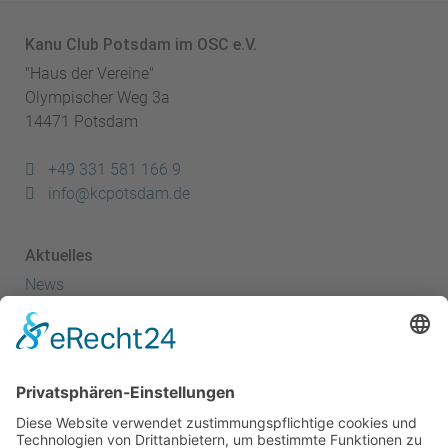
Kanu Club Potsdam im OSC e.V.
"Haus der Vereine"
Olympischer Weg 3a
14471 Potsdam
+49 331 581 166 9
info@kcpotsdam.de
Aktuelles
News
Termine
Kanuspitze
Kanuscheune
Kanusport
Sportler