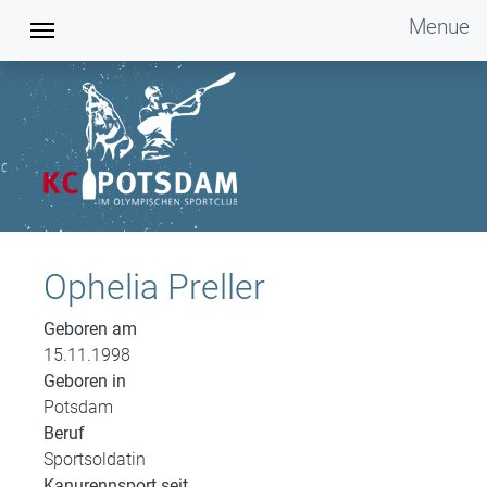
Menue
Kanu Club Potsdam im OSC e.V.
Ophelia Preller
Geboren am
15.11.1998
Geboren in
Potsdam
Beruf
Sportsoldatin
Kanurennsport seit