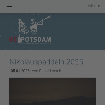
Menue
Kanu Club Potsdam im OSC e.V.
Nikolauspaddeln 2025
05.01.2026
von Ronald Verch