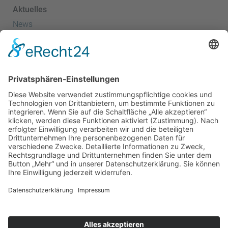
Aktuelles
News
Termine
Kanuspitze
Kanuscheune
Kanusport
Sportler
Herzlich Willkommen - Startseite
Kanusprint
Energie- & Wasserspiele
Kanu Club
Erfolge
Ansprechpartner
Der Förderverein
Vorstand
Partner & Kooperationen