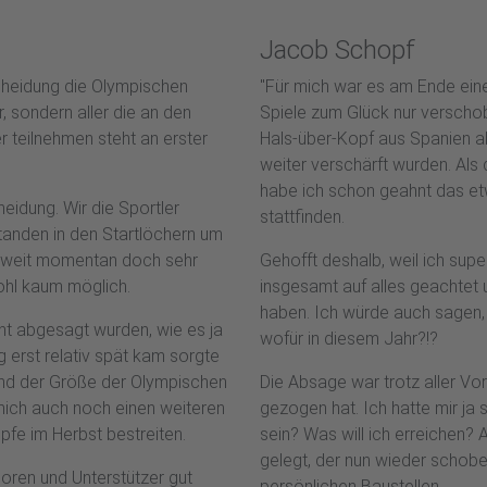
Jacob Schopf
scheidung die Olympischen
"Für mich war es am Ende ein
, sondern aller die an den
Spiele zum Glück nur verschob
 teilnehmen steht an erster
Hals-über-Kopf aus Spanien a
weiter verschärft wurden. Al
habe ich schon geahnt das et
heidung. Wir die Sportler
stattfinden.
standen in den Startlöchern um
ltweit momentan doch sehr
Gehofft deshalb, weil ich super
ohl kaum möglich.
insgesamt auf alles geachtet u
haben. Ich würde auch sagen, d
cht abgesagt wurden, wie es ja
wofür in diesem Jahr?!?
 erst relativ spät kam sorgte
rund der Größe der Olympischen
Die Absage war trotz aller Vo
t mich auch noch einen weiteren
gezogen hat. Ich hatte mir j
pfe im Herbst bestreiten.
sein? Was will ich erreichen? 
gelegt, der nun wieder schobe
soren und Unterstützer gut
persönlichen Baustellen.