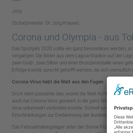
Jörg
(Schatzmeister Dr. Jörg Krause)
Corona und Olympia - aus To
Das Sportjahr 2020 sollte ein ganz besonderes werden, schli
vergangen. Die Bilder aus dem Lagoa-Stadion auf der Lago
zwei Gold-, zwei Silber und einer Bronzemedaille einen 
Erfolge konnte zurecht gehofft werden, da sich vermutlich 
Corona-Virus hebt die Welt aus den Fugen
Doch dann passierte das, womit die Welt nicht gerechnet h
auch nur Corona-Virus genannt, in die ganz Welt. Tückisch 
Virus unbemerkt verbreiten konnte. Schnell wurde dann kla
Einschränkungen zur Eindämmung der Ausbreitung des Viru
Das Februartrainingslager unter der Sonne Floridas konnt