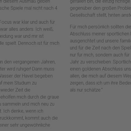
s in diesem Ausmaß geben
gefallen bin, die einzig richti
sche Spiele mal nicht nach 4
gegenüber den großen Proble
Gesellschaft stellt, hinten ans
 Focus war klar und auch für
Für mich persönlich sollten d
war alles anders. Ich weiß,
Abschluss meiner sportlichen 
eidung war und mir ist
ausgerichtet und unsere fami
e spielt. Dennoch ist für mich
und für die Zeit nach den Spiel
nur für mich, sondern auch fü
s in den vergangenen Jahren,
Jahr zu verschieben. Sportlich
ter wird ruhiger! Dann muss
einen goldenen Abschluss un
 Wasser der Havel begeben
allen, die mich auf diesem We
auf mein Studium zu
zeigen, dass ich um ihre Bede
 wieder Zeit die
als nur schätze.“
geholfen mich durch die graue
 zu sammeln und mich neu zu
ht. Ich denke, wenn ich
 zurückkommt, kommt auch die
 einer sehr ungewöhnliche