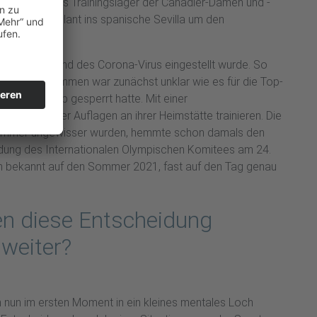
. So wurde das Trainingslager der Canadier-Damen und -
rren wie geplant ins spanische Sevilla um den
 Welt aufgrund des Corona-Virus eingestellt wurde. So
tsdam angekommen war zunächst unklar wie es für die Top-
iningsbetrieb gesperrt hatte. Mit einer
erhin unter Auflagen an ihrer Heimstätte trainieren. Die
on immer ungewisser wurden, hemmte schon damals den
heidung des Internationalen Olympischen Komitees am 24.
ch bekannt auf den Sommer 2021, fast auf den Tag genau
en diese Entscheidung
weiter?
h nun im ersten Moment in ein kleines mentales Loch