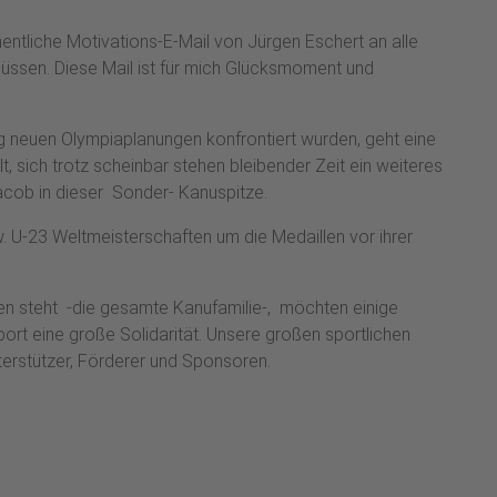
entliche Motivations-E-Mail von Jürgen Eschert an alle
müssen. Diese Mail ist für mich Glücksmoment und
lig neuen Olympiaplanungen konfrontiert wurden, geht eine
t, sich trotz scheinbar stehen bleibender Zeit ein weiteres
Jacob in dieser Sonder- Kanuspitze.
w. U-23 Weltmeisterschaften um die Medaillen vor ihrer
hnen steht -die gesamte Kanufamilie-, möchten einige
port eine große Solidarität. Unsere großen sportlichen
terstützer, Förderer und Sponsoren.