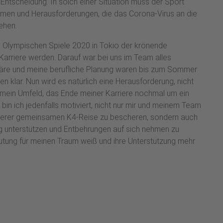
ge Entscheidung. In solch einer Situation muss der Sport
men und Herausforderungen, die das Corona-Virus an die
tehen.
ie Olympischen Spiele 2020 in Tokio der krönende
Karriere werden. Darauf war bei uns im Team alles
liäre und meine berufliche Planung waren bis zum Sommer
en klar. Nun wird es natürlich eine Herausforderung, nicht
r mein Umfeld, das Ende meiner Karriere nochmal um ein
 bin ich jedenfalls motiviert, nicht nur mir und meinem Team
serer gemeinsamen K4-Reise zu bescheren, sondern auch
g unterstützen und Entbehrungen auf sich nehmen zu
utung für meinen Traum weiß und ihre Unterstützung mehr