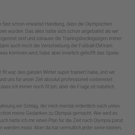
e fast schon erwartet Handlung, dass die Olympischen
en wurden. Das alles hatte sich schon angebahnt als wir
bgereist sind und zuhause die Trainingsbedingungen immer
s dann auch noch die Verschiebung der Fußball-EM kam
was kommen wird, habe aber innerlich gehofft das Spiele
 fit war, den ganzen Winter super trainiert habe, und wir
nd uns für unser Ziel absolut professionell vorbereitet
ass ich immer noch fit bin, aber die Frage ist natürlich
rahnung ein Schlag, der mich mental ordentlich nach unten
a schon meine Gedanken zu Olympia gemacht. Wie wird es
Auch hatte ich mir einen Plan für die Zeit nach Olympia parat
n werden muss. Aber da hat vermutlich jeder seine kleinen,