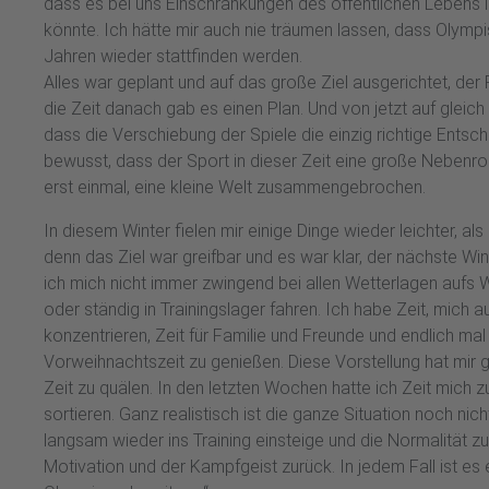
dass es bei uns Einschränkungen des öffentlichen Leben
könnte. Ich hätte mir auch nie träumen lassen, dass Olympi
Jahren wieder stattfinden werden.
Alles war geplant und auf das große Ziel ausgerichtet, der
die Zeit danach gab es einen Plan. Und von jetzt auf gleich 
dass die Verschiebung der Spiele die einzig richtige Entsch
bewusst, dass der Sport in dieser Zeit eine große Nebenroll
erst einmal, eine kleine Welt zusammengebrochen.
In diesem Winter fielen mir einige Dinge wieder leichter, al
denn das Ziel war greifbar und es war klar, der nächste Win
ich mich nicht immer zwingend bei allen Wetterlagen aufs
oder ständig in Trainingslager fahren. Ich habe Zeit, mich 
konzentrieren, Zeit für Familie und Freunde und endlich mal
Vorweihnachtszeit zu genießen. Diese Vorstellung hat mir 
Zeit zu quälen. In den letzten Wochen hatte ich Zeit mich
sortieren. Ganz realistisch ist die ganze Situation noch nic
langsam wieder ins Training einsteige und die Normalität
Motivation und der Kampfgeist zurück. In jedem Fall ist es