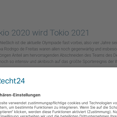
kio 2020 wird Tokio 2021
eßlich ist die aktuelle Olympiade fast vorbei, also vier Jahre s
a Rodrigo de Freitas waren allen noch gegenwärtig und insbeson
gehörigen Anteil am hervorragenden Abschneiden des Teams des 
noch so intensiv und akribisch auf das größte Sportereignis der 
atte. Von einem Markt in der chinesischen Provinz Wuhan aus ver
wie es ist, war die Infektionswege aufgrund unklarer Inkubation
r, dass das öffentliche Leben so wie wir es kennen den optimalen
s und zur Entlastung des Gesundheitssystem unumgänglich sind.
en unsere Spitzenathleten noch ohne Probleme absolvieren. Nach 