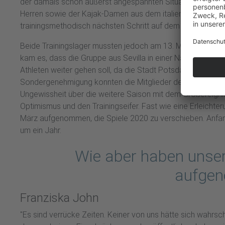
der damals schon äußerst angespannten Situation z.B. in I
Herren sowie der Kajak-Damen aus dem italienischen Sabau
trainingsmethodisch nächsten Schritt auf dem Weg zu den
Beide Trainingslager mussten jedoch am 13. März vorzeiti
kam es, dass die Gruppe aus Sevilla in einer Nacht und N
Athleten weiter gehen soll, da die Stadt Potsdam sämtliche 
Sondergenehmigung konnten die Mitglieder des Team-Tokio 
Ungewissheit über die weitere Saison mit dem Großereign
Optimismus und den Trainingseifer. Fast wie eine Erleicht
März aufgenommen, die Spiele 2020 zu verschieben. Anfang
um ein Jahr.
Wie aber haben unser
aufgen
Franziska John
"Es sind verrücke Zeiten. Keiner von uns hätte sich wahrsch