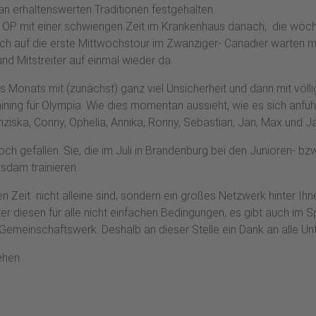
n erhaltenswerten Traditionen festgehalten.
n OP mit einer schwierigen Zeit im Krankenhaus danach, die wöch
lich auf die erste Mittwochstour im Zwanziger- Canadier warten 
d Mitstreiter auf einmal wieder da.
nes Monats mit (zunächst) ganz viel Unsicherheit und dann mit völ
ining für Olympia. Wie dies momentan aussieht, wie es sich anfühl
nziska, Conny, Ophelia, Annika, Ronny, Sebastian, Jan, Max und 
 gefallen. Sie, die im Juli in Brandenburg bei den Junioren- bz
tsdam trainieren.
en Zeit nicht alleine sind, sondern ein großes Netzwerk hinter I
r diesen für alle nicht einfachen Bedingungen, es gibt auch im S
 Gemeinschaftswerk. Deshalb an dieser Stelle ein Dank an alle Un
ehen.