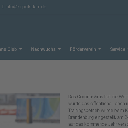
info@kcpotsdam.de
anu Club
Nachwuchs
Förderverein
Service
Das Corona-Virus hat die Welt 
wurde das öffentliche Leben i
Trainingsbetrieb wurde beim K
Brandenburg eingestellt, am 
auf das kommende Jahr versc