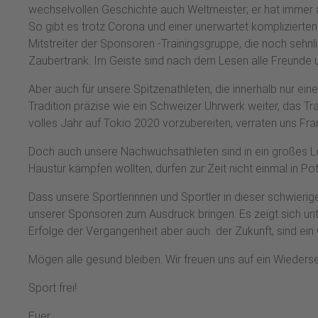
wechselvollen Geschichte auch Weltmeister; er hat immer a
So gibt es trotz Corona und einer unerwartet komplizierte
Mitstreiter der Sponsoren -Trainingsgruppe, die noch sehn
Zaubertrank. Im Geiste sind nach dem Lesen alle Freunde un
Aber auch für unsere Spitzenathleten, die innerhalb nur ei
Tradition präzise wie ein Schweizer Uhrwerk weiter, das Tra
volles Jahr auf Tokio 2020 vorzubereiten, verraten uns Fra
Doch auch unsere Nachwuchsathleten sind in ein großes Loch
Haustür kämpfen wollten, dürfen zur Zeit nicht einmal in Po
Dass unsere Sportlerinnen und Sportler in dieser schwierig
unserer Sponsoren zum Ausdruck bringen. Es zeigt sich unte
Erfolge der Vergangenheit aber auch der Zukunft, sind ein
Mögen alle gesund bleiben. Wir freuen uns auf ein Wieders
Sport frei!
Euer