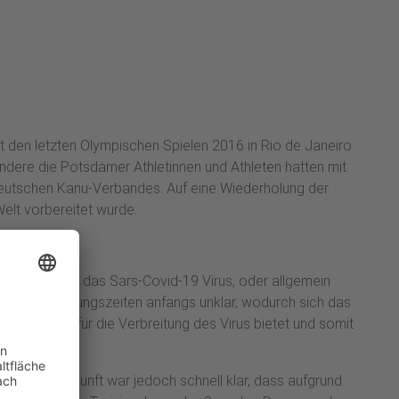
eit den letzten Olympischen Spielen 2016 in Rio de Janeiro
dere die Potsdamer Athletinnen und Athleten hatten mit
Deutschen Kanu-Verbandes. Auf eine Wiederholung der
Welt vorbereitet wurde.
breitete sich das Sars-Covid-19 Virus, oder allgemein
s- und Ansteckungszeiten anfangs unklar, wodurch sich das
 Nährboden für die Verbreitung des Virus bietet und somit
der Rückankunft war jedoch schnell klar, dass aufgrund