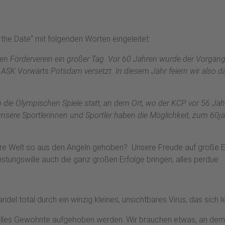
the Date“ mit folgenden Worten eingeleitet:
nen Förderverein ein großer Tag. Vor 60 Jahren wurde der Vorgän
ASK Vorwärts Potsdam versetzt. In diesem Jahr feiern wir also d
o die Olympischen Spiele statt, an dem Ort, wo der KCP vor 56 Ja
sere Sportlerinnen und Sportler haben die Möglichkeit, zum 60jäh
ere Welt so aus den Angeln gehoben? Unsere Freude auf große Ere
istungswille auch die ganz großen Erfolge bringen, alles perdue
ndel total durch ein winzig kleines, unsichtbares Virus, das sich l
lles Gewohnte aufgehoben werden. Wir brauchen etwas, an dem wi