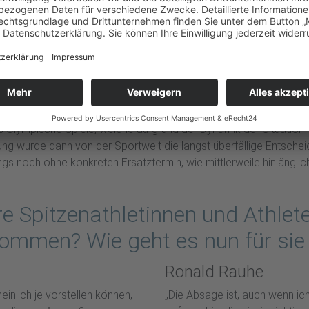
talien, der weitere Trainingsplan so nicht umgesetzt werden kann
dia ins portugiesische Montebelo verlegt, während die Kajak-He
 Olympischen Spielen zu gehen.
g abgebrochen werden, da der Flugverkehr über Europa und in der
ebel Aktion quasi mit dem letzten Flieger nach Hause kam. In Po
Sportstätten inklusive des Luftschiffhafens für den Sport- und Tra
2020 des Landessportbundes und der Sporthilfe Brandenburg weit
is Olympische Spiele, welche aufgrund der Dynamik der Situati
erung wurde dann von der Sportwelt die längst überfällige Entsc
s noch ohne konkreten Ersatztermin, wie mittlerweile hinlängli
e Spitzenathletinnen und Athlet
ommen? Wie geht es nun für sie 
Ronald Rauhe
einlich je vorstellen können,
„Die Absage ist, auch wenn ic