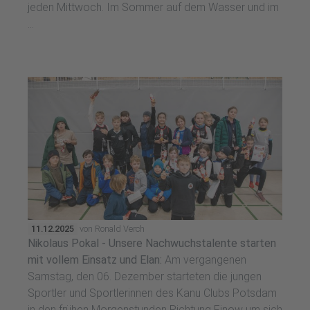
jeden Mittwoch. Im Sommer auf dem Wasser und im
...
11.12.2025
von Ronald Verch
Nikolaus Pokal - Unsere Nachwuchstalente starten
mit vollem Einsatz und Elan:
Am vergangenen
Samstag, den 06. Dezember starteten die jungen
Sportler und Sportlerinnen des Kanu Clubs Potsdam
in den frühen Morgenstunden Richtung Finow um sich