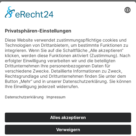
Termine
Kanuspitze
Kanuscheune
Kanusport
Sportler
Herzlich Willkommen - Startseite
Kanusprint
Energie- & Wasserspiele
Kanu Club
Erfolge
Ansprechpartner
Der Förderverein
Vorstand
Partner & Kooperationen
© 2026 Kanu Club Potsdam im OSC e.V.