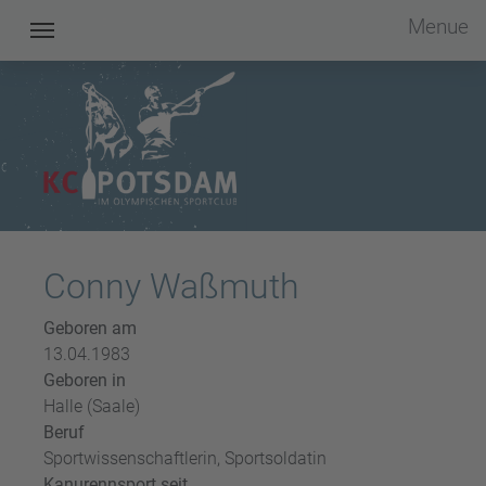
Menue
Kanu Club Potsdam im OSC e.V.
Conny Waßmuth
Geboren am
13.04.1983
Geboren in
Halle (Saale)
Beruf
Sportwissenschaftlerin, Sportsoldatin
Kanurennsport seit