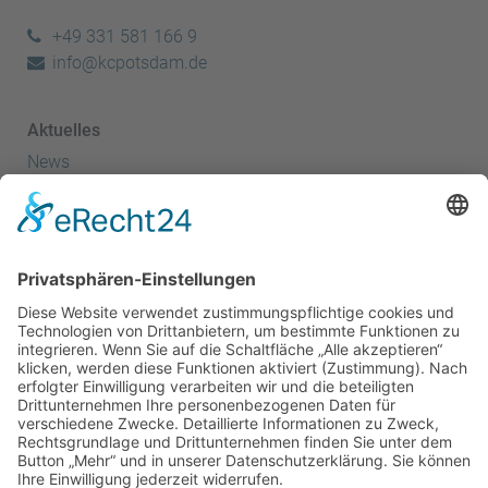
+49 331 581 166 9
info@kcpotsdam.de
Aktuelles
News
Termine
Kanuspitze
Kanuscheune
Kanusport
Sportler
Herzlich Willkommen - Startseite
Kanusprint
Energie- & Wasserspiele
Kanu Club
Erfolge