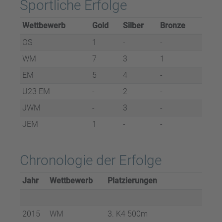
Sportliche Erfolge
Wett­be­werb
Gold
Sil­ber
Bron­ze
OS
1
-
-
WM
7
3
1
EM
5
4
-
U23 EM
-
2
-
JWM
-
3
-
JEM
1
-
-
Chronologie der Erfolge
Jahr
Wett­be­werb
Plat­zie­run­gen
2015
WM
3. K4 500m